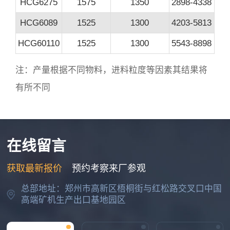
HCG6275
1575
1350
2898-4338
HCG6089
1525
1300
4203-5813
HCG60110
1525
1300
5543-8898
注：产量根据不同物料，进料粒度等因素其结果将
有所不同
在线留言
吴先生
获取最新报价
预约考察来厂参观
可以发下移动式破碎机设备有多少种型号，报价多少吗
总部地址：郑州市高新区梧桐街与红松路交叉口中国
2026-07-08 18:22:19
高端矿机生产出口基地园区
田先生
破碎沙石、日处理2千吨的破碎线一条，多少钱