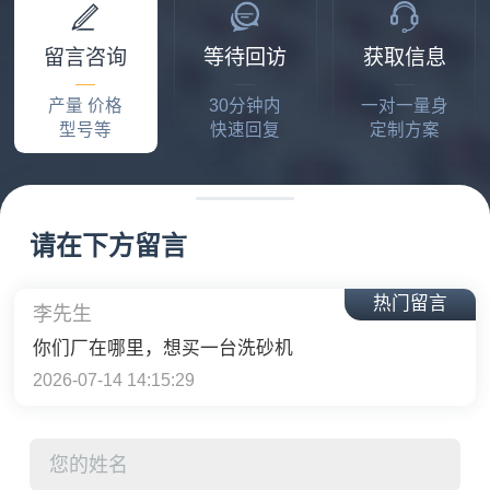
2026-07-10 03:48:29
留言咨询
等待回访
获取信息
张老板
产量 价格
30分钟内
一对一量身
流动式，日产200立方
型号等
快速回复
定制方案
2026-07-13 16:49:25
袁先生
日产3千吨到5千吨的建筑垃圾移动破碎生产线多少钱？
请在下方留言
2026-07-13 17:21:42
热门留言
李先生
你们厂在哪里，想买一台洗砂机
2026-07-14 14:15:29
赵先生
咨询一下大型石子粉碎机的价格