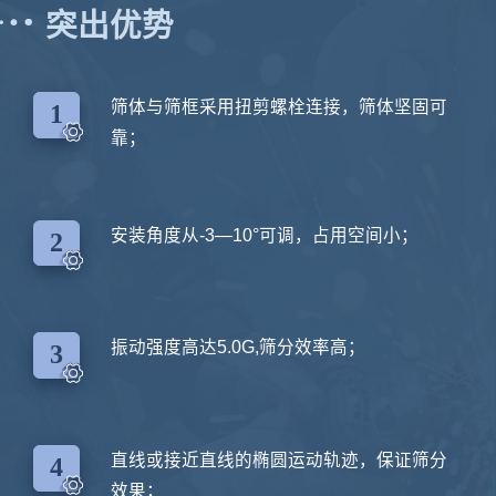
突出优势
筛体与筛框采用扭剪螺栓连接，筛体坚固可
1
靠；
吴先生
安装角度从-3—10°可调，占用空间小；
2
可以发下移动式破碎机设备有多少种型号，报价多少吗
2026-07-16 22:02:48
田先生
振动强度高达5.0G,筛分效率高；
3
破碎沙石、日处理2千吨的破碎线一条，多少钱
2026-07-17 04:35:11
张老板
直线或接近直线的椭圆运动轨迹，保证筛分
4
流动式，日产200立方
效果；