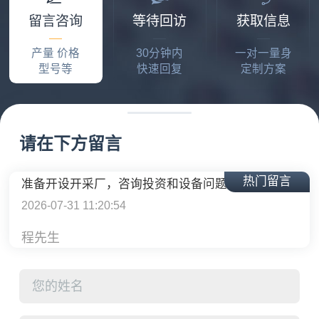
2026-07-29 21:57:29
留言咨询
等待回访
获取信息
张老板
产量 价格
30分钟内
一对一量身
建条300吨破碎生产线需要多少费用
型号等
快速回复
定制方案
2026-07-30 14:31:21
李先生
准备开设开采厂，咨询投资和设备问题
请在下方留言
2026-07-31 11:20:54
热门留言
程先生
一整套制砂生产线设备多少钱，有设计方案吗
2026-08-03 15:59:58
吴先生
可以发下移动式破碎机设备有多少种型号，报价多少吗
2026-08-06 22:23:39