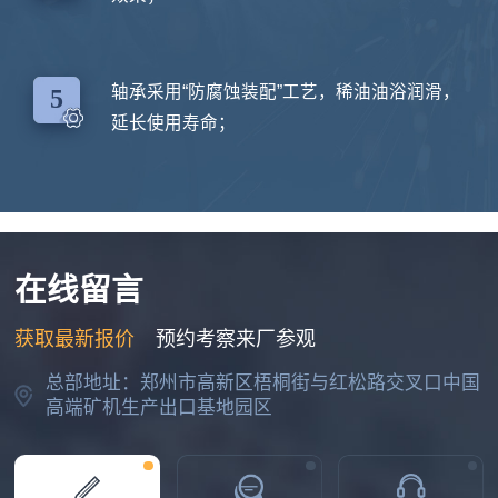
2026-07-17 23:11:34
袁先生
轴承采用“防腐蚀装配”工艺，稀油油浴润滑，
5
日产3千吨到5千吨的建筑垃圾移动破碎生产线多少钱？
延长使用寿命；
2026-07-18 21:18:30
李先生
你们厂在哪里，想买一台洗砂机
2026-07-24 18:22:52
在线留言
赵先生
获取最新报价
预约考察来厂参观
咨询一下大型石子粉碎机的价格
总部地址：郑州市高新区梧桐街与红松路交叉口中国
2026-07-27 20:42:29
高端矿机生产出口基地园区
董老板
我要处理废建筑垃圾