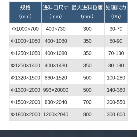
规格
进料口尺寸
最大进料粒度
处理能力
2026-07-14 10:57:33
（mm）
（mm）
（mm）
（t/h）
张老板
Φ1000×700
400×730
300
30-70
流动式，日产200立方
2026-07-16 05:54:02
Φ1000×1050
400×1080
350
50-90
Φ1250×1050
400×1080
350
70-130
袁先生
日产3千吨到5千吨的建筑垃圾移动破碎生产线多少钱？
Φ1250×1400
400×1430
350
80-180
2026-07-17 12:19:16
Φ1320×1500
860×1520
500
100-280
李先生
Φ1300×2000
993×20000
500
140-380
你们厂在哪里，想买一台洗砂机
Φ1500×2000
830×2040
700
200-550
2026-07-19 09:38:10
Φ1800×2000
1260×2040
800
300-800
赵先生
咨询一下大型石子粉碎机的价格