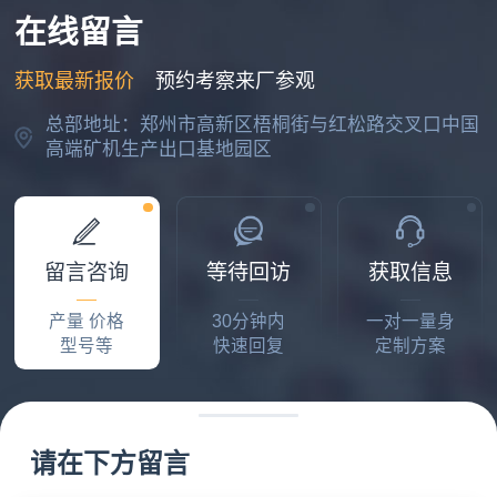
2026-07-20 10:03:18
在线留言
董老板
获取最新报价
预约考察来厂参观
我要处理废建筑垃圾
总部地址：郑州市高新区梧桐街与红松路交叉口中国
2026-07-23 15:52:21
高端矿机生产出口基地园区
张老板
建条300吨破碎生产线需要多少费用
2026-07-23 22:12:30
留言咨询
等待回访
获取信息
李先生
产量 价格
30分钟内
一对一量身
准备开设开采厂，咨询投资和设备问题
型号等
快速回复
定制方案
2026-07-24 17:15:16
程先生
一整套制砂生产线设备多少钱，有设计方案吗
请在下方留言
2026-07-26 15:52:28