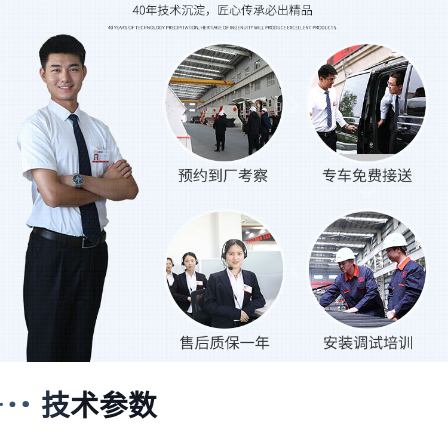
吴先生
可以发下移动式破碎机设备有多少种型号，报价多少吗
2026-07-08 19:39:11
技术参数
田先生
破碎沙石、日处理2千吨的破碎线一条，多少钱