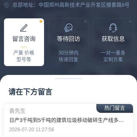
总部地址：中国郑州高新技术产业开发区檀香路8号
田先生
破碎沙石、日处理2千吨的破碎线一条，多少钱
2026-07-14 00:26:24
留言咨询
等待回访
获取信息
张老板
产量 价格
30分钟内
一对一量身
流动式，日产200立方
型号等
快速回复
定制方案
2026-07-18 11:08:06
袁先生
日产3千吨到5千吨的建筑垃圾移动破碎生产线多少钱？
请在下方留言
2026-07-20 11:27:56
热门留言
李先生
你们厂在哪里，想买一台洗砂机
2026-07-20 13:10:01