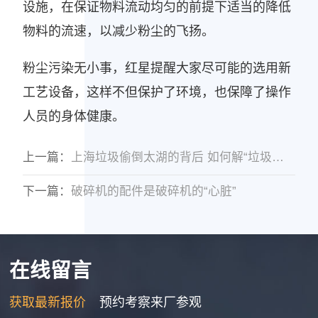
设施，在保证物料流动均匀的前提下适当的降低
物料的流速，以减少粉尘的飞扬。
粉尘污染无小事，红星提醒大家尽可能的选用新
工艺设备，这样不但保护了环境，也保障了操作
人员的身体健康。
上一篇：
上海垃圾偷倒太湖的背后 如何解“垃圾围城”之困
下一篇：
破碎机的配件是破碎机的“心脏”
在线留言
吴先生
可以发下移动式破碎机设备有多少种型号，报价多少吗
获取最新报价
预约考察来厂参观
2026-07-13 23:34:43