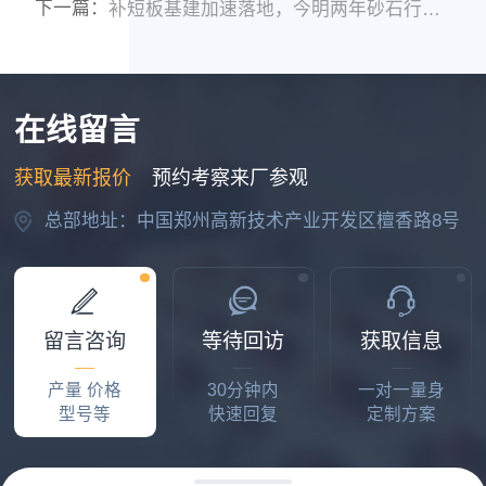
下一篇：
补短板基建加速落地，今明两年砂石行业或全面火爆
在线留言
吴先生
可以发下移动式破碎机设备有多少种型号，报价多少吗
获取最新报价
预约考察来厂参观
2026-07-10 10:15:40
总部地址：中国郑州高新技术产业开发区檀香路8号
田先生
破碎沙石、日处理2千吨的破碎线一条，多少钱
2026-07-12 14:43:46
留言咨询
等待回访
获取信息
张老板
产量 价格
30分钟内
一对一量身
流动式，日产200立方
型号等
快速回复
定制方案
2026-07-13 05:46:56
袁先生